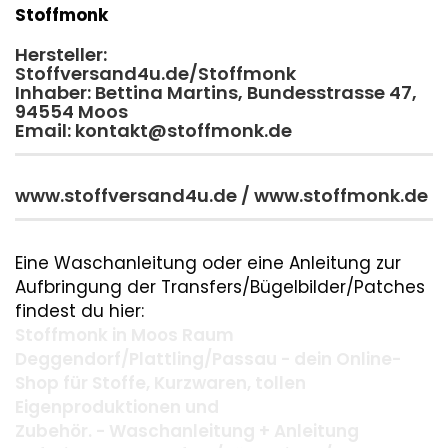
Stoffmonk
Hersteller:
Stoffversand4u.de/Stoffmonk
Inhaber: Bettina Martins, Bundesstrasse 47,
94554 Moos
Email: kontakt@stoffmonk.de
www.stoffversand4u.de / www.stoffmonk.de
Eine Waschanleitung oder eine Anleitung zur
Aufbringung der Transfers/Bügelbilder/Patches
findest du hier:
Stoffmonk in Moos Raum
Deggendorf/Plattling/Passau - dein Online-
Shop für Stoffe, Kurzwaren, tollen
Eigenproduktionen und
Zubehör. - Waschanleitung + Anleitung