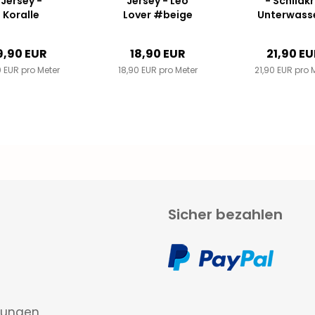
Jersey -
Jersey - Leo
- Schildk
Koralle
Lover #beige
Unterwass
9,90 EUR
18,90 EUR
21,90 E
 EUR pro Meter
18,90 EUR pro Meter
21,90 EUR pro 
Sicher bezahlen
gungen