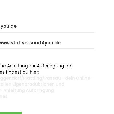
4you.de
 www.stoffversand4you.de
ne Anleitung zur Aufbringung der
s findest du hier:
gendorf/Plattling/Passau - dein Online-
 tollen Eigenproduktionen und
+ Anleitung Aufbringung
ches