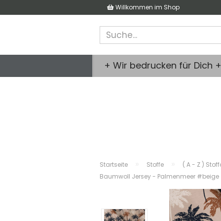
Willkommen im Shop
+ Wir bedrucken für Dich 
»
»
Startseite
Stoffe
( A - Z ) Stof
Baumwoll Jersey - Palmenmeer #beige