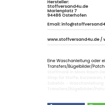
Hersteller:
Stoffversand4u.de
Marienplatz 7
94486 Osterhofen
Email: info@stoffversand
www.stoffversand4u.de /
Eine Waschanleitung oder ei
Transfers/Bügelbilder/Patche
Stoffmonk in Moos Raum Deg
Shop für Stoffe, Kurzwaren,
Zubehör. - Waschanleitung 
Transfers/Bügelbilder/Pat