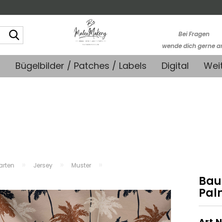
Suche...
Bei Fragen
wende dich gerne a
kontakt@stoffmonk
+
Bügelbilder / Patches / Labels
Digital
Wei
-Kein telefonische
Support-
»
»
»
farten
Jersey
Muster
Bau
Pal
Art.N