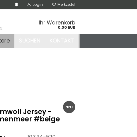
Login
Merkzettel
Ihr Warenkorb
0,00 EUR
n:
.de
tere
SUCHEN
KONTAKT
r
NEU
mwoll Jersey -
menmeer #beige
r.:
10344-520