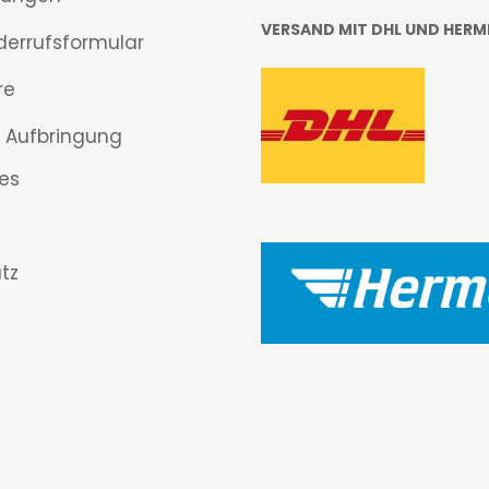
VERSAND MIT DHL UND HERM
derrufsformular
re
 Aufbringung
es
tz