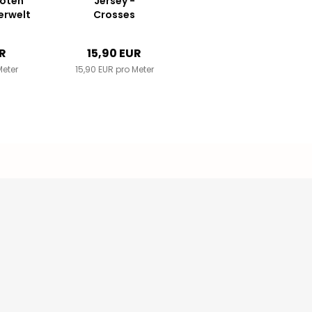
röten
Jersey -
erwelt
Crosses
schwarz auf
weiß
UR
15,90 EUR
Meter
15,90 EUR pro Meter