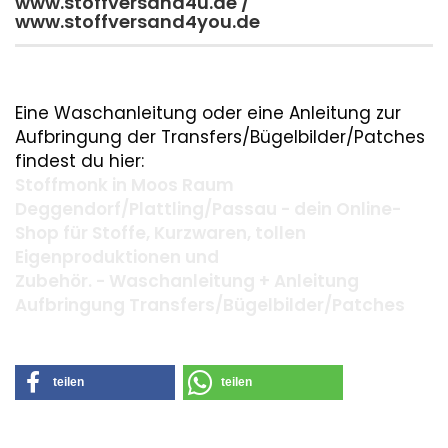
www.stoffversand4u.de /
www.stoffversand4you.de
Eine Waschanleitung oder eine Anleitung zur
Aufbringung der Transfers/Bügelbilder/Patches
findest du hier:
Stoffmonk in Moos Raum
Deggendorf/Plattling/Passau - dein Online-
Shop für Stoffe, Kurzwaren, tollen
Eigenproduktionen und
Zubehör. - Waschanleitung + Anleitung
Aufbringung Transfers/Bügelbilder/Patches
teilen
teilen