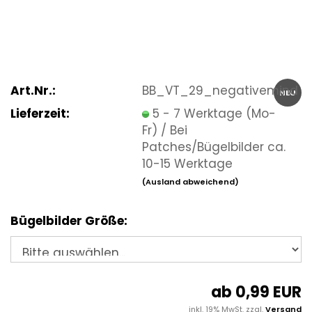
Art.Nr.:
BB_VT_29_negativemind
NEU
Lieferzeit:
5 - 7 Werktage (Mo-
Fr) / Bei
Patches/Bügelbilder ca.
10-15 Werktage
(Ausland abweichend)
Bügelbilder Größe:
ab 0,99 EUR
inkl. 19% MwSt. zzgl.
Versand