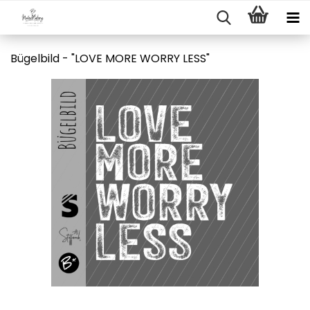
Bügelbild - "LOVE MORE WORRY LESS"