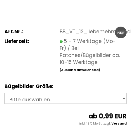
Art.Nr.:
BB_VT_12_liebemehrsorged
NEU
Lieferzeit:
5 - 7 Werktage (Mo-
Fr) / Bei
Patches/Bügelbilder ca.
10-15 Werktage
(Ausland abweichend)
Bügelbilder Größe:
ab 0,99 EUR
inkl. 19% MwSt. zzgl.
Versand