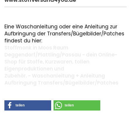
Eine Waschanleitung oder eine Anleitung zur
Aufbringung der Transfers/Bügelbilder/Patches
findest du hier:
Stoffmonk in Moos Raum
Deggendorf/Plattling/Passau - dein Online-
Shop für Stoffe, Kurzwaren, tollen
Eigenproduktionen und
Zubehör. - Waschanleitung + Anleitung
Aufbringung Transfers/Bügelbilder/Patches
teilen
teilen