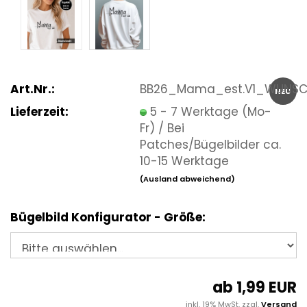
Art.Nr.:
BB26_Mama_est.V1_WUNS
NEU
Lieferzeit:
5 - 7 Werktage (Mo-
Fr) / Bei
Patches/Bügelbilder ca.
10-15 Werktage
(Ausland abweichend)
Bügelbild Konfigurator - Größe:
ab 1,99 EUR
inkl. 19% MwSt. zzgl.
Versand