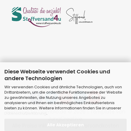
Diese Webseite verwendet Cookies und
andere Technologien
Wir verwenden Cookies und ähnliche Technologien, auch von
Drittanbietern, um die ordentliche Funktionsweise der Website
zu gewährleisten, die Nutzung unseres Angebotes zu
analysieren und Ihnen ein bestmögliches Einkaufserlebnis
bieten zu können. Weitere Informationen finden Sie in unserer
Webshop
by Gambio.de © 2026 | Template von
Datenschutzerklärung
.
JungCreative
.
Alle Akzeptieren
Alle Preise inkl. MwSt. & zzgl. Versandkosten