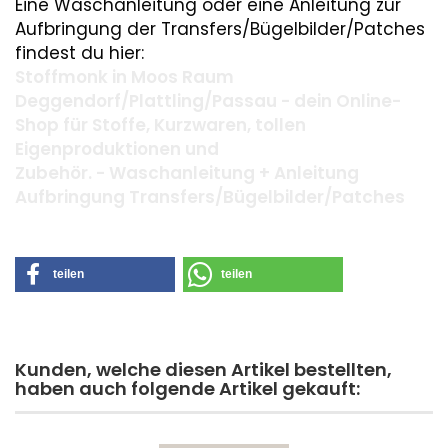
Eine Waschanleitung oder eine Anleitung zur
Aufbringung der Transfers/Bügelbilder/Patches
findest du hier:
Stoffmonk in Moos Raum
Deggendorf/Plattling/Passau - dein Online-
Shop für Stoffe, Kurzwaren, tollen
Eigenproduktionen und
Zubehör. - Waschanleitung + Anleitung
Aufbringung Transfers/Bügelbilder/Patches
teilen
teilen
Kunden, welche diesen Artikel bestellten,
haben auch folgende Artikel gekauft: