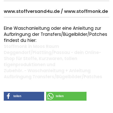
www.stoffversand4u.de / www.stoffmonk.de
Eine Waschanleitung oder eine Anleitung zur
Aufbringung der Transfers/Bügelbilder/Patches
findest du hier:
Stoffmonk in Moos Raum
Deggendorf/Plattling/Passau - dein Online-
Shop für Stoffe, Kurzwaren, tollen
Eigenproduktionen und
Zubehör. - Waschanleitung + Anleitung
Aufbringung Transfers/Bügelbilder/Patches
teilen
teilen