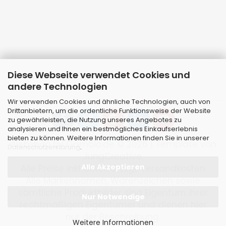
Diese Webseite verwendet Cookies und
andere Technologien
Wir verwenden Cookies und ähnliche Technologien, auch von
Drittanbietern, um die ordentliche Funktionsweise der Website
zu gewährleisten, die Nutzung unseres Angebotes zu
analysieren und Ihnen ein bestmögliches Einkaufserlebnis
bieten zu können. Weitere Informationen finden Sie in unserer
Webshop
by Gambio.de © 2026 | Template von
Datenschutzerklärung
.
JungCreative
.
Alle Akzeptieren
Alle Preise inkl. MwSt. & zzgl. Versandkosten
Alle Markennamen, Warenzeichen sowie
sämtliche Produktbilder sind Eigentum Ihrer
Nur Notwendige
rechtmäßigen Eigentümer und dienen hier
nur der Beschreibung.
Weitere Informationen