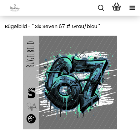
Bügelbild - " Six Seven 67 # Grau/blau "