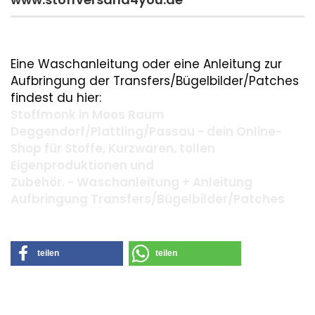
Eine Waschanleitung oder eine Anleitung zur
Aufbringung der Transfers/Bügelbilder/Patches
findest du hier:
Stoffmonk in Moos Raum
Deggendorf/Plattling/Passau - dein Online-
Shop für Stoffe, Kurzwaren, tollen
Eigenproduktionen und
Zubehör. - Waschanleitung + Anleitung
Aufbringung Transfers/Bügelbilder/Patches
teilen
teilen