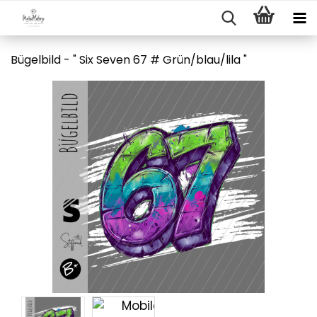
Bügelbild - " Six Seven 67 # Grün/blau/lila "