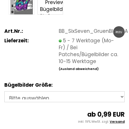
Art.Nr.:
BB_SixSeven_GruenBlauLILA
NEU
Lieferzeit:
5 - 7 Werktage (Mo-
Fr) / Bei
Patches/Bügelbilder ca.
10-15 Werktage
(Ausland abweichend)
Bügelbilder Größe:
ab 0,99 EUR
inkl. 19% MwSt. zzgl.
Versand