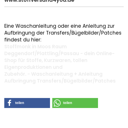
Eine Waschanleitung oder eine Anleitung zur
Aufbringung der Transfers/Bügelbilder/Patches
findest du hier:
Stoffmonk in Moos Raum
Deggendorf/Plattling/Passau - dein Online-
Shop für Stoffe, Kurzwaren, tollen
Eigenproduktionen und
Zubehör. - Waschanleitung + Anleitung
Aufbringung Transfers/Bügelbilder/Patches
teilen
teilen