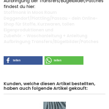
Aufbringung der Transfers/Bügelbilder/Patches
findest du hier:
Stoffmonk in Moos Raum
Deggendorf/Plattling/Passau - dein Online-
Shop für Stoffe, Kurzwaren, tollen
Eigenproduktionen und
Zubehör. - Waschanleitung + Anleitung
Aufbringung Transfers/Bügelbilder/Patches
teilen
teilen
Kunden, welche diesen Artikel bestellten,
haben auch folgende Artikel gekauft: