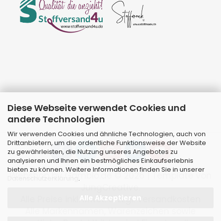
Diese Webseite verwendet Cookies und
andere Technologien
Wir verwenden Cookies und ähnliche Technologien, auch von
Drittanbietern, um die ordentliche Funktionsweise der Website
zu gewährleisten, die Nutzung unseres Angebotes zu
analysieren und Ihnen ein bestmögliches Einkaufserlebnis
bieten zu können. Weitere Informationen finden Sie in unserer
Webshop
by Gambio.de © 2026 | Template von
Datenschutzerklärung
.
JungCreative
.
Alle Akzeptieren
Alle Preise inkl. MwSt. & zzgl. Versandkosten
Alle Markennamen, Warenzeichen sowie