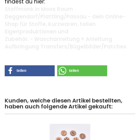
findest du hier:
Stoffmonk in Moos Raum
Deggendorf/Plattling/Passau - dein Online-
Shop für Stoffe, Kurzwaren, tollen
Eigenproduktionen und
Zubehör. - Waschanleitung + Anleitung
Aufbringung Transfers/Bügelbilder/Patches
teilen
teilen
Kunden, welche diesen Artikel bestellten,
haben auch folgende Artikel gekauft: