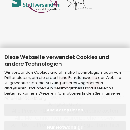
Diese Webseite verwendet Cookies und
andere Technologien
Wir verwenden Cookies und ähnliche Technologien, auch von
Drittanbietern, um die ordentliche Funktionsweise der Website
zu gewährleisten, die Nutzung unseres Angebotes zu
analysieren und Ihnen ein bestmögliches Einkaufserlebnis
bieten zu können. Weitere Informationen finden Sie in unserer
Webshop
by Gambio.de © 2026 | Template von
Datenschutzerklärung
.
JungCreative
.
Alle Akzeptieren
Alle Preise inkl. MwSt. & zzgl. Versandkosten
Alle Markennamen, Warenzeichen sowie
sämtliche Produktbilder sind Eigentum Ihrer
Nur Notwendige