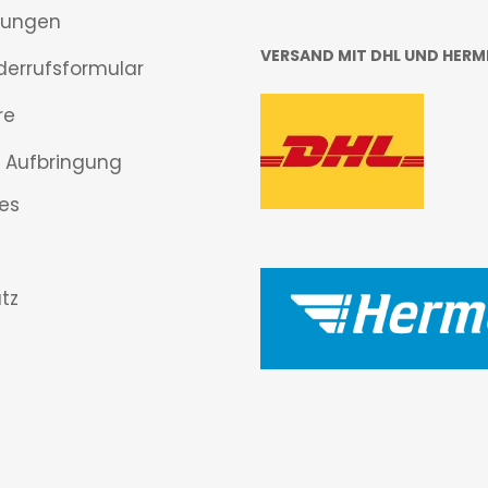
gungen
VERSAND MIT DHL UND HERM
derrufsformular
re
 Aufbringung
es
tz