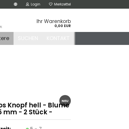
Login
Merkzettel
Ihr Warenkorb
0,00 EUR
n:
.de
tere
SUCHEN
KONTAKT
r
NEU
os Knopf hell - Blume
15 mm - 2 Stück -
zeit:
5 - 7