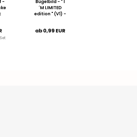
 -
Bügelbild - " I
cke
´M LIMITED
k
edition " (V1) -
schwarz
R
ab 0,99 EUR
Set