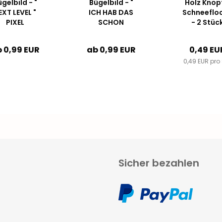
gelbild - "
Bügelbild - "
Holz Knopf
EXT LEVEL "
ICH HAB DAS
Schneeflo
PIXEL
SCHON
- 2 Stüc
#schwarz
VERSTANDEN
... " - WEISS
 0,99 EUR
ab 0,99 EUR
0,49 EU
0,49 EUR pro 
Sicher bezahlen