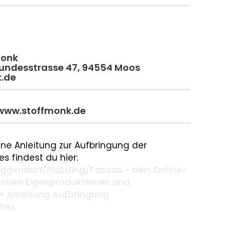
monk
 Bundesstrasse 47, 94554 Moos
k.de
 www.stoffmonk.de
ne Anleitung zur Aufbringung der
s findest du hier:
gendorf/Plattling/Passau - dein Online-
 tollen Eigenproduktionen und
+ Anleitung Aufbringung
ches