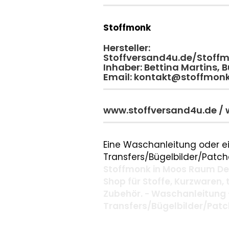
Stoffmonk
Hersteller:
Stoffversand4u.de/Stoff
Inhaber: Bettina Martins,
Email: kontakt@stoffmon
www.stoffversand4u.de /
Eine Waschanleitung oder ei
Transfers/Bügelbilder/Patche
Stoffmonk in Moos Raum Deg
Shop für Stoffe, Kurzwaren,
Zubehör. - Waschanleitung 
Transfers/Bügelbilder/Pat