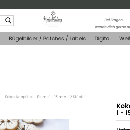
Suche...
Bei Fragen
wende dich gerne a
kontakt@stoffmonk
+
Bügelbilder / Patches / Labels
Digital
Wei
-Kein telefonische
Support-
»
Kokos Knopf hell - Blume 1 - 15 mm - 2 Stück -
Kok
1 - 
Liefer