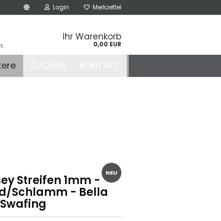
Login
Merkzettel
Ihr Warenkorb
0,00 EUR
n:
.de
tere
SUCHEN
KONTAKT
r
NEU
sey Streifen 1mm -
d/Schlamm - Bella
 Swafing