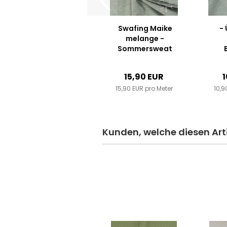
Swafing Maike
- 
melange -
Sommersweat
French Terry -
Mint meliert
15,90 EUR
1
15,90 EUR pro Meter
10,9
Kunden, welche diesen Arti