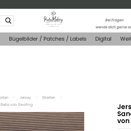
Suche...
Bei Fragen
wende dich gerne a
kontakt@stoffmonk
+
Bügelbilder / Patches / Labels
Digital
Wei
-Kein telefonische
Support-
»
»
»
farten
Jersey
Streifen
Bella von Swafing
Jer
San
von