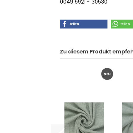
0049 5921 - 30530
teilen
teilen
Zu diesem Produkt empfehl
NEU