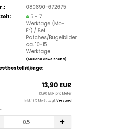
r.:
080890-672675
zeit:
5 - 7
Werktage (Mo-
Fr) / Bei
Patches/Bügelbilder
ca. 10-15
Werktage
(Ausland abweichend)
estbestellmenge:
0,5
13,90 EUR
13,90 EUR pro Meter
inkl. 19% MwSt. zzgl.
Versand
:
r