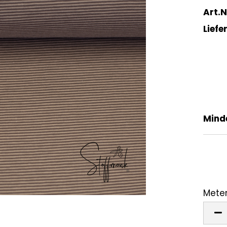
Art.N
Liefer
Mind
Meter
Mete