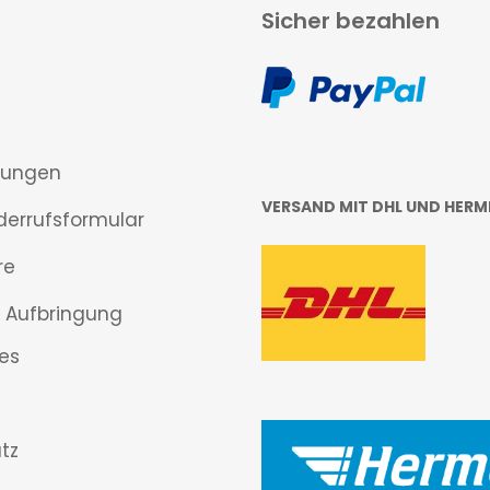
Sicher bezahlen
gungen
VERSAND MIT DHL UND HERM
derrufsformular
re
 Aufbringung
es
tz