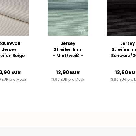
Baumwoll
Jersey
Jersey
Jersey
Streifen 1mm
Streifen 1
reifen Beige
- Mint/weiß -
Schwarz/G
m / Weiß 3
Bella von
- Bella v
mm
Swafing
Swafin
2,90 EUR
13,90 EUR
13,90 E
0 EUR pro Meter
13,90 EUR pro Meter
13,90 EUR pro 