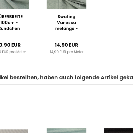
ÜBERBREITE
Swafing
100cm -
Vanessa
Bündchen
melange -
Heike
Jersey - Mint
melange -
meliert
0,90 EUR
14,90 EUR
Mint
0 EUR pro Meter
14,90 EUR pro Meter
kel bestellten, haben auch folgende Artikel geka