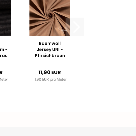
Baumwoll
mm -
Jersey UNI -
rau
Pfirsichbraun
on
g
UR
11,90 EUR
Meter
11,90 EUR pro Meter