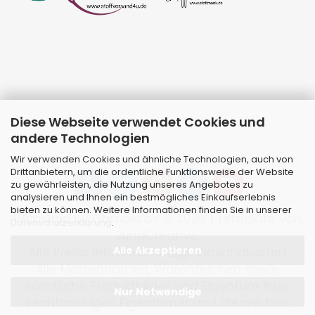
Diese Webseite verwendet Cookies und
andere Technologien
Wir verwenden Cookies und ähnliche Technologien, auch von
Drittanbietern, um die ordentliche Funktionsweise der Website
zu gewährleisten, die Nutzung unseres Angebotes zu
analysieren und Ihnen ein bestmögliches Einkaufserlebnis
bieten zu können. Weitere Informationen finden Sie in unserer
Webshop
by Gambio.de © 2026 | Template von
Datenschutzerklärung
.
JungCreative
.
Alle Akzeptieren
Alle Preise inkl. MwSt. & zzgl. Versandkosten
Alle Markennamen, Warenzeichen sowie
sämtliche Produktbilder sind Eigentum Ihrer
Nur Notwendige
rechtmäßigen Eigentümer und dienen hier