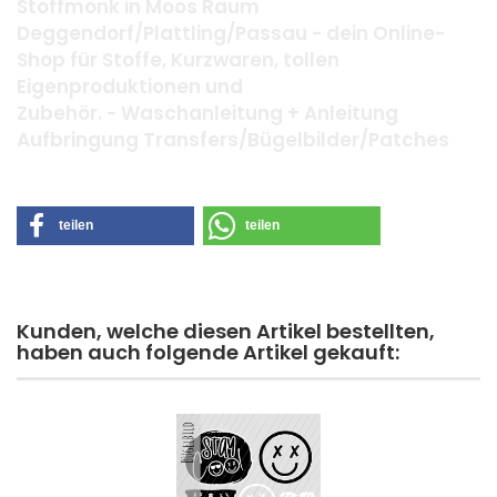
Stoffmonk in Moos Raum
Deggendorf/Plattling/Passau - dein Online-
Shop für Stoffe, Kurzwaren, tollen
Eigenproduktionen und
Zubehör. - Waschanleitung + Anleitung
Aufbringung Transfers/Bügelbilder/Patches
teilen
teilen
Kunden, welche diesen Artikel bestellten,
haben auch folgende Artikel gekauft: