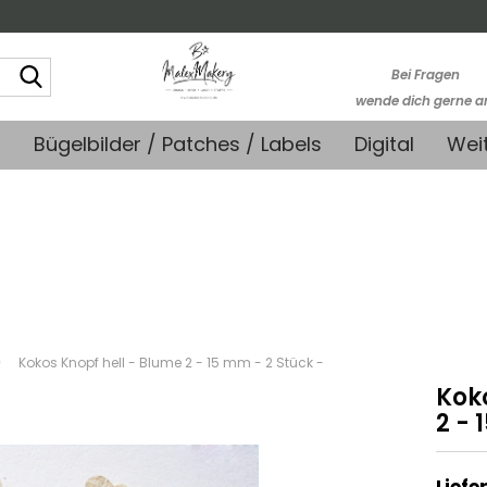
Suche...
Bei Fragen
wende dich gerne a
kontakt@stoffmonk
+
Bügelbilder / Patches / Labels
Digital
Wei
-Kein telefonische
Support-
»
Kokos Knopf hell - Blume 2 - 15 mm - 2 Stück -
Kok
2 - 
Liefer