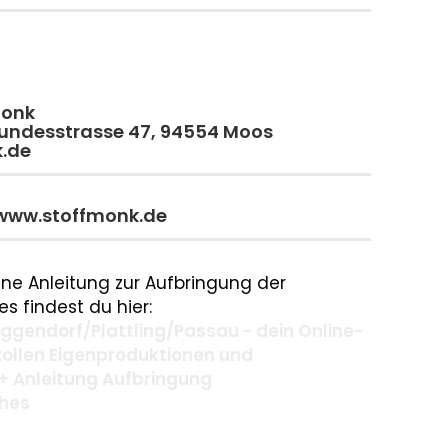
monk
 Bundesstrasse 47, 94554 Moos
k.de
 www.stoffmonk.de
ne Anleitung zur Aufbringung der
s findest du hier:
gendorf/Plattling/Passau - dein Online-
 tollen Eigenproduktionen und
+ Anleitung Aufbringung
ches