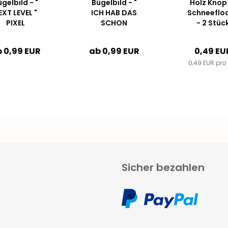
gelbild - "
Bügelbild - "
Holz Knopf
EXT LEVEL "
ICH HAB DAS
Schneeflo
PIXEL
SCHON
- 2 Stüc
#schwarz
VERSTANDEN
... " - WEISS
 0,99 EUR
ab 0,99 EUR
0,49 EU
0,49 EUR pro 
Sicher bezahlen