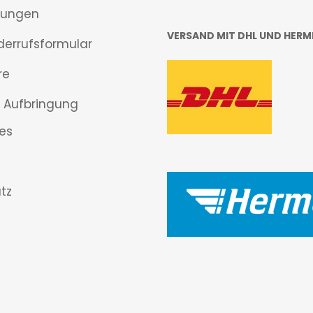
gungen
VERSAND MIT DHL UND HERM
derrufsformular
re
 Aufbringung
es
tz