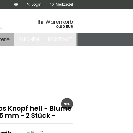
Login
Merkzettel
Ihr Warenkorb
0,00 EUR
n:
.de
tere
SUCHEN
KONTAKT
r
NEU
os Knopf hell - Blume
15 mm - 2 Stück -
zeit:
5 - 7