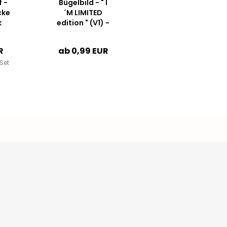
 -
Bügelbild - " I
cke
´M LIMITED
k
edition " (V1) -
schwarz
R
ab 0,99 EUR
Set