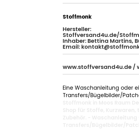
Stoffmonk
Hersteller:
Stoffversand4u.de/Stoff
Inhaber: Bettina Martins,
Email: kontakt@stoffmon
www.stoffversand4u.de /
Eine Waschanleitung oder ei
Transfers/Bügelbilder/Patche
Stoffmonk in Moos Raum Deg
Shop für Stoffe, Kurzwaren,
Zubehör. - Waschanleitung 
Transfers/Bügelbilder/Pat