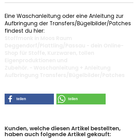
Eine Waschanleitung oder eine Anleitung zur
Aufbringung der Transfers/Bügelbilder/Patches
findest du hier:
Stoffmonk in Moos Raum
Deggendorf/Plattling/Passau - dein Online-
Shop für Stoffe, Kurzwaren, tollen
Eigenproduktionen und
Zubehör. - Waschanleitung + Anleitung
Aufbringung Transfers/Bügelbilder/Patches
teilen
teilen
Kunden, welche diesen Artikel bestellten,
haben auch folgende Artikel gekauft: