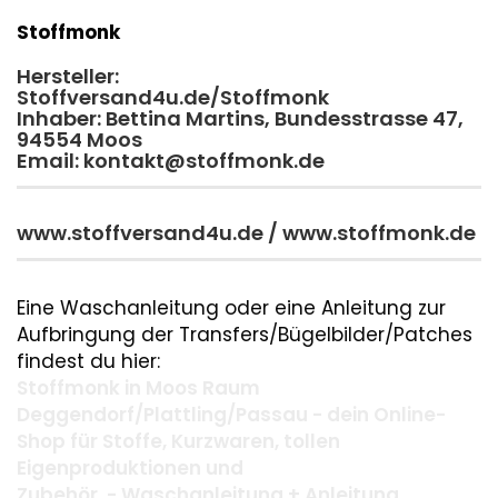
Stoffmonk
Hersteller:
Stoffversand4u.de/Stoffmonk
Inhaber: Bettina Martins, Bundesstrasse 47,
94554 Moos
Email: kontakt@stoffmonk.de
www.stoffversand4u.de / www.stoffmonk.de
Eine Waschanleitung oder eine Anleitung zur
Aufbringung der Transfers/Bügelbilder/Patches
findest du hier:
Stoffmonk in Moos Raum
Deggendorf/Plattling/Passau - dein Online-
Shop für Stoffe, Kurzwaren, tollen
Eigenproduktionen und
Zubehör. - Waschanleitung + Anleitung