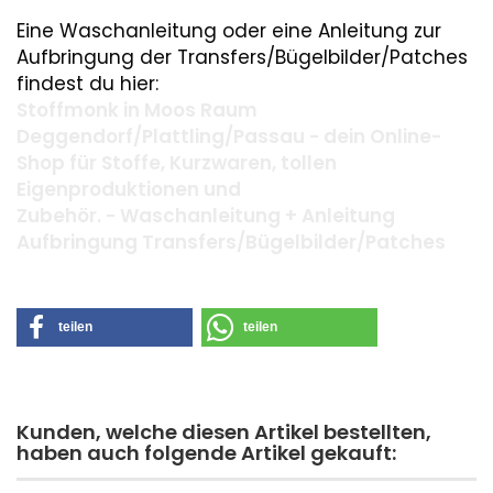
Eine Waschanleitung oder eine Anleitung zur
Aufbringung der Transfers/Bügelbilder/Patches
findest du hier:
Stoffmonk in Moos Raum
Deggendorf/Plattling/Passau - dein Online-
Shop für Stoffe, Kurzwaren, tollen
Eigenproduktionen und
Zubehör. - Waschanleitung + Anleitung
Aufbringung Transfers/Bügelbilder/Patches
teilen
teilen
Kunden, welche diesen Artikel bestellten,
haben auch folgende Artikel gekauft: