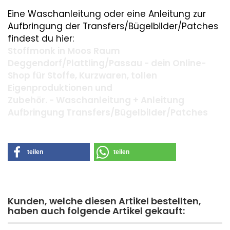
Eine Waschanleitung oder eine Anleitung zur
Aufbringung der Transfers/Bügelbilder/Patches
findest du hier:
Stoffmonk in Moos Raum
Deggendorf/Plattling/Passau - dein Online-
Shop für Stoffe, Kurzwaren, tollen
Eigenproduktionen und
Zubehör. - Waschanleitung + Anleitung
Aufbringung Transfers/Bügelbilder/Patches
teilen
teilen
Kunden, welche diesen Artikel bestellten,
haben auch folgende Artikel gekauft: