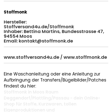
Stoffmonk
Hersteller:
Stoffversand4u.de/Stoffmonk
Inhaber: Bettina Martins, Bundesstrasse 47,
94554 Moos
Email: kontakt@stoffmonk.de
www.stoffversand4u.de / www.stoffmonk.de
Eine Waschanleitung oder eine Anleitung zur
Aufbringung der Transfers/Bügelbilder/Patches
findest du hier:
Stoffmonk in Moos Raum
Deggendorf/Plattling/Passau - dein Online-
Shop für Stoffe, Kurzwaren, tollen
Eigenproduktionen und