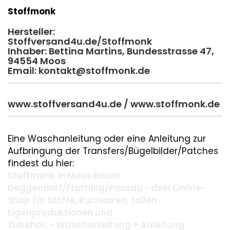
Stoffmonk
Hersteller:
Stoffversand4u.de/Stoffmonk
Inhaber: Bettina Martins, Bundesstrasse 47,
94554 Moos
Email: kontakt@stoffmonk.de
www.stoffversand4u.de / www.stoffmonk.de
Eine Waschanleitung oder eine Anleitung zur
Aufbringung der Transfers/Bügelbilder/Patches
findest du hier:
Stoffmonk in Moos Raum
Deggendorf/Plattling/Passau - dein Online-
Shop für Stoffe, Kurzwaren, tollen
Eigenproduktionen und
Zubehör. - Waschanleitung + Anleitung