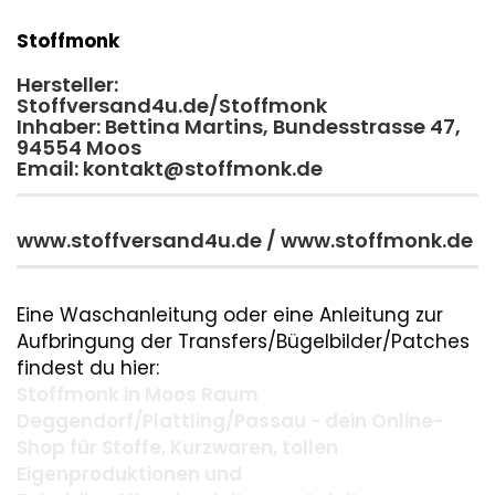
Stoffmonk
Hersteller:
Stoffversand4u.de/Stoffmonk
Inhaber: Bettina Martins, Bundesstrasse 47,
94554 Moos
Email: kontakt@stoffmonk.de
www.stoffversand4u.de / www.stoffmonk.de
Eine Waschanleitung oder eine Anleitung zur
Aufbringung der Transfers/Bügelbilder/Patches
findest du hier:
Stoffmonk in Moos Raum
Deggendorf/Plattling/Passau - dein Online-
Shop für Stoffe, Kurzwaren, tollen
Eigenproduktionen und