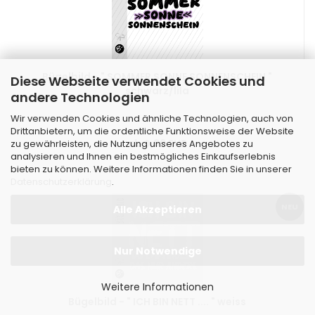
Bügelbild - " SOMMER SONNE SONNENSCHEIN "
Diese Webseite verwendet Cookies und
schwarz/lila
andere Technologien
Wir verwenden Cookies und ähnliche Technologien, auch von
Drittanbietern, um die ordentliche Funktionsweise der Website
ab 0,99 EUR
zu gewährleisten, die Nutzung unseres Angebotes zu
analysieren und Ihnen ein bestmögliches Einkaufserlebnis
bieten zu können. Weitere Informationen finden Sie in unserer
Datenschutzerklärung
.
NEU
Alle Akzeptieren
Nur Notwendige
Weitere Informationen
Bügelbild - " ICH BIN NETT .... " weiss