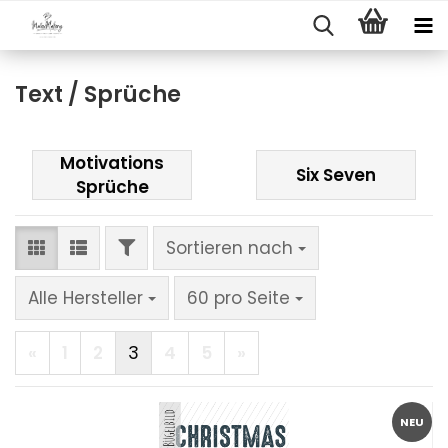
Text / Sprüche
Motivations
Six Seven
Sprüche
FILTER
Sortieren nach
Sortieren nach
pro Seite
Alle Hersteller
60 pro Seite
«
1
2
3
4
5
»
NEU