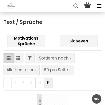
Text / Sprüche
Motivations
Six Seven
Sprüche
FILTER
Sortieren nach
Sortieren nach
pro Seite
Alle Hersteller
60 pro Seite
«
1
2
3
4
5
NEU