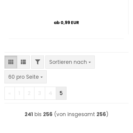
ab 0,99 EUR
FILTER
Sortieren nach
Sortieren nach
pro Seite
60 pro Seite
«
1
2
3
4
5
241
bis
256
(von insgesamt
256
)