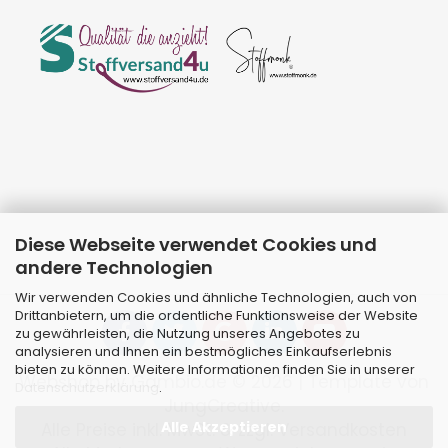
Diese Webseite verwendet Cookies und
andere Technologien
Wir verwenden Cookies und ähnliche Technologien, auch von
Drittanbietern, um die ordentliche Funktionsweise der Website
zu gewährleisten, die Nutzung unseres Angebotes zu
analysieren und Ihnen ein bestmögliches Einkaufserlebnis
bieten zu können. Weitere Informationen finden Sie in unserer
Webshop
by Gambio.de © 2026 | Template von
Datenschutzerklärung
.
JungCreative
.
Alle Akzeptieren
Alle Preise inkl. MwSt. & zzgl. Versandkosten