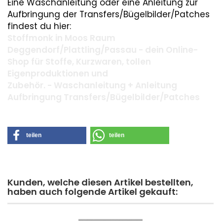
Eine Waschanleitung oder eine Anleitung zur
Aufbringung der Transfers/Bügelbilder/Patches
findest du hier:
Stoffmonk in Moos Raum
Deggendorf/Plattling/Passau - dein Online-
Shop für Stoffe, Kurzwaren, tollen
Eigenproduktionen und
Zubehör. - Waschanleitung + Anleitung
Aufbringung Transfers/Bügelbilder/Patches
teilen
teilen
Kunden, welche diesen Artikel bestellten,
haben auch folgende Artikel gekauft: