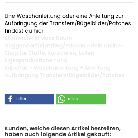
Eine Waschanleitung oder eine Anleitung zur
Aufbringung der Transfers/Bügelbilder/Patches
findest du hier:
Stoffmonk in Moos Raum
Deggendorf/Plattling/Passau - dein Online-
Shop für Stoffe, Kurzwaren, tollen
Eigenproduktionen und
Zubehör. - Waschanleitung + Anleitung
Aufbringung Transfers/Bügelbilder/Patches
teilen
teilen
Kunden, welche diesen Artikel bestellten,
haben auch folgende Artikel gekauft: