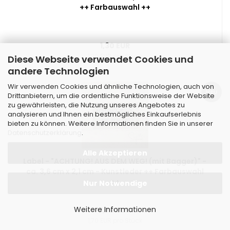
++ Farbauswahl ++
1,30 EUR
1,30 EUR pro Stück
Diese Webseite verwendet Cookies und
andere Technologien
Wir verwenden Cookies und ähnliche Technologien, auch von
NEU
Drittanbietern, um die ordentliche Funktionsweise der Website
zu gewährleisten, die Nutzung unseres Angebotes zu
analysieren und Ihnen ein bestmögliches Einkaufserlebnis
bieten zu können. Weitere Informationen finden Sie in unserer
Datenschutzerklärung
.
Alle Akzeptieren
Label - "ACHTUNG! AUS DEM WEG! (mit Bagger)" -
ca. 3,6 cm x 2,1 cm - Kunstleder ++ Farbauswahl
++
Nur Notwendige
Weitere Informationen
1,70 EUR
1,70 EUR pro Stück