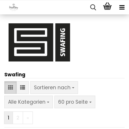
Swafing
Sortieren nach
Sortieren nach
pro Seite
Alle Kategorien
60 pro Seite
1
2
»