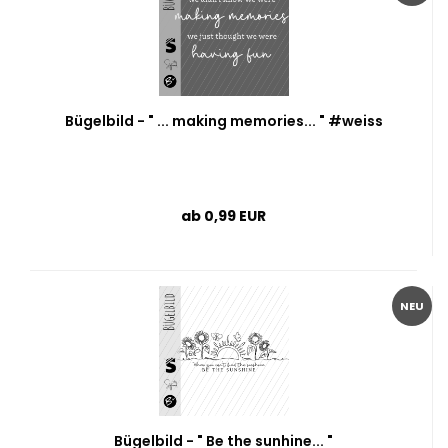
Bügelbild - " ... making memories... " #weiss
ab 0,99 EUR
NEU
Bügelbild - " Be the sunhine... "