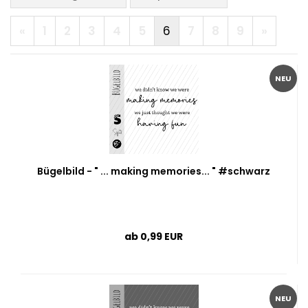
«
1
2
3
4
5
6
7
8
9
»
NEU
Bügelbild - " ... making memories... " #schwarz
ab 0,99 EUR
NEU