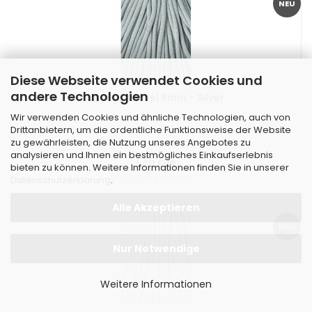
NEU
Diese Webseite verwendet Cookies und
andere Technologien
Jumbo Kordel 9mm - Silver
Wir verwenden Cookies und ähnliche Technologien, auch von
Drittanbietern, um die ordentliche Funktionsweise der Website
zu gewährleisten, die Nutzung unseres Angebotes zu
analysieren und Ihnen ein bestmögliches Einkaufserlebnis
1,20 EUR
bieten zu können. Weitere Informationen finden Sie in unserer
1,20 EUR pro Meter
Datenschutzerklärung
.
Alle Akzeptieren
NEU
Nur Notwendige
Weitere Informationen