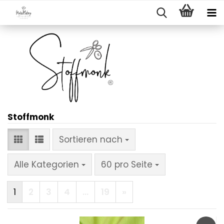
Stoffmonk
Sortieren nach
Sortieren nach
pro Seite
Alle Kategorien
60 pro Seite
1
2
3
4
...
19
»